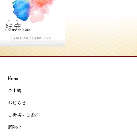
投
≪
use this one
稿
ナ
ビ
ゲ
Home
ー
シ
ご由緒
ョ
お知らせ
ン
ご祈祷・ご参拝
厄除け