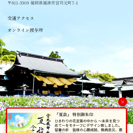
〒811-3309 福岡県福津市宮司元町7-1
交通アクセス
オンライン授与所
×
『夏詣』 特別御朱印
ひまわりの花言葉の中から 〜未来を見つ
めて〜をモチーフにデザイン致しました。
猛暑の折 皆様の心願成就、無病息災、悪
当ホームページで掲載の写真・イラスト等を無断で転写･複製することを