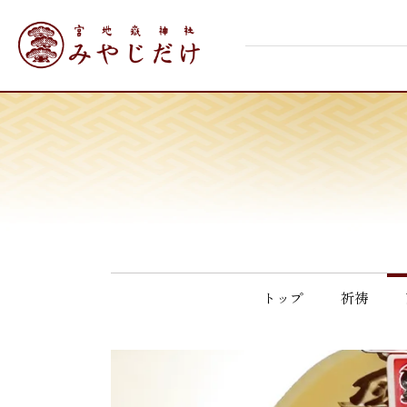
Skip
宮地嶽神社
to
content
トップ
祈祷