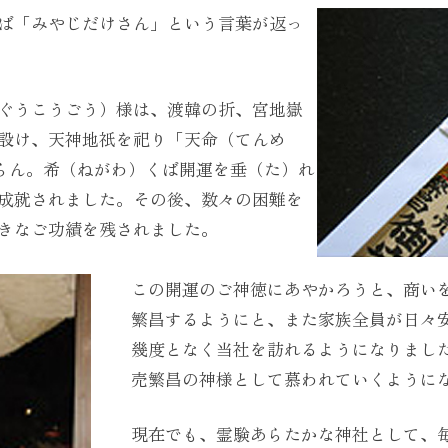
ば「みやじだけさん」という言葉が返っ
ぐうこうごう）様は、渡韓の折、宮地嶽
設け、天神地祇を祀り「天命（てんめ
渡らん。希（ねがわ）くば開運を垂（た）れ
成就されました。その後、数々の困難を
きなご功績を残されました。
この開運のご神徳にあやかろうと、商い
繁昌するようにと、また家族全員が日々
幾度となく当社を訪れるようになりまし
売繁昌の神様として慕われていくように
現在でも、霊験あらたかな神社として、