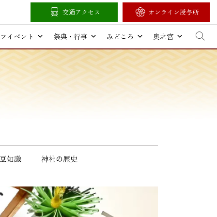
交通アクセス
オンライン授与所
フイベント
祭典・行事
みどころ
奥之宮
豆知識
神社の歴史