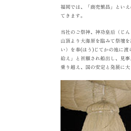
福岡では、「商売繁昌」といえ
てきます。
当社のご祭神、神功皇后（じん
山頂より大海原を臨みて祭壇を
い）を奉(ほう)じてかの地に
給え」と祈願され船出し、見事
乗り越え、国の安定と発展に大