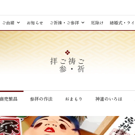
ご由緒
お知らせ
ご祈祷・ご参拝
厄除け
結婚式・ライ
拝
ご
祈
祷
・
ご
参
商売繁昌
参拝の作法
おまもり
神道のいろは