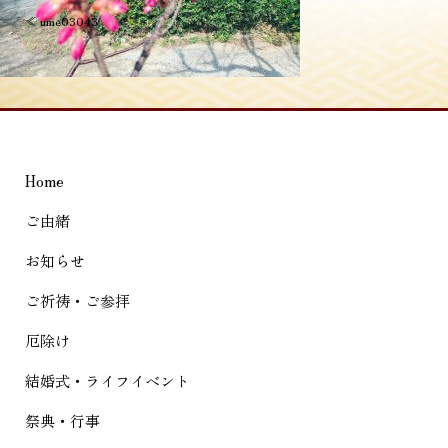
投
≪
ume03043
稿
ナ
ビ
ゲ
Home
ー
シ
ご由緒
ョ
お知らせ
ン
ご祈祷・ご参拝
厄除け
結婚式・ライフイベント
祭典・行事