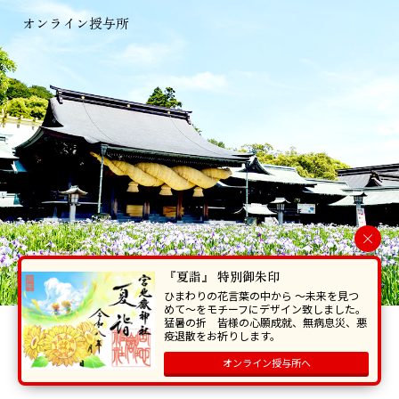
オンライン授与所
×
『夏詣』 特別御朱印
ひまわりの花言葉の中から 〜未来を見つ
めて〜をモチーフにデザイン致しました。
猛暑の折 皆様の心願成就、無病息災、悪
当ホームページで掲載の写真・イラスト等を無断で転写･複製することを
疫退散をお祈りします。
禁じます。
オンライン授与所へ
Copyright © Miyajidake Jinjya , All Rights Reserved.