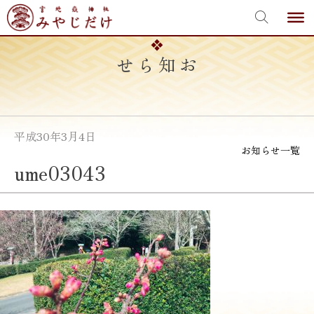
宮地嶽神社
Skip
to
content
お知らせ
平成30年3月4日
お知らせ一覧
ume03043