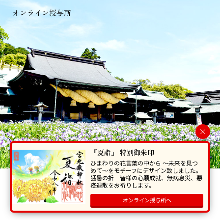
オンライン授与所
×
『夏詣』 特別御朱印
ひまわりの花言葉の中から 〜未来を見つ
めて〜をモチーフにデザイン致しました。
猛暑の折 皆様の心願成就、無病息災、悪
当ホームページで掲載の写真・イラスト等を無断で転写･複製することを
疫退散をお祈りします。
禁じます。
オンライン授与所へ
Copyright © Miyajidake Jinjya , All Rights Reserved.