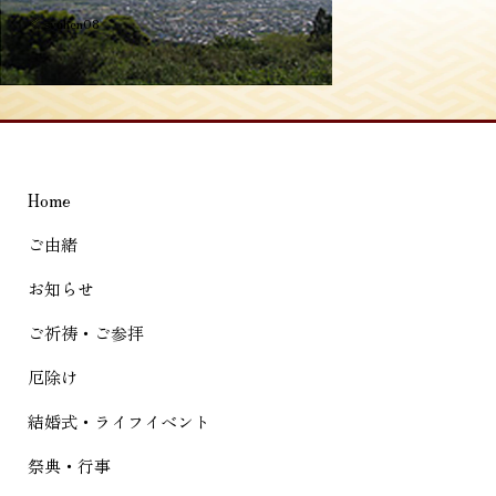
投
≪
syuhen08
稿
ナ
ビ
ゲ
Home
ー
シ
ご由緒
ョ
お知らせ
ン
ご祈祷・ご参拝
厄除け
結婚式・ライフイベント
祭典・行事