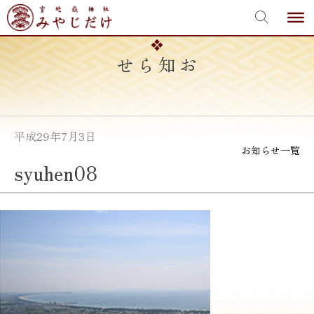
宮地嶽神社
Skip
to
content
お知らせ
平成29年7月3日
お知らせ一覧
syuhen08