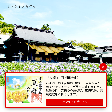
オンライン授与所
×
『夏詣』 特別御朱印
ひまわりの花言葉の中から 〜未来を見つ
めて〜をモチーフにデザイン致しました。
猛暑の折 皆様の心願成就、無病息災、悪
当ホームページで掲載の写真・イラスト等を無断で転写･複製することを
疫退散をお祈りします。
禁じます。
オンライン授与所へ
Copyright © Miyajidake Jinjya , All Rights Reserved.