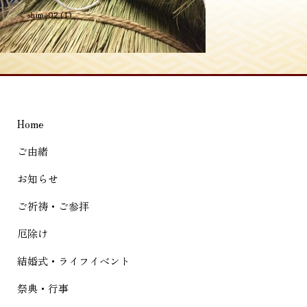
投
≪
shime02 (1)
稿
ナ
ビ
ゲ
Home
ー
シ
ご由緒
ョ
お知らせ
ン
ご祈祷・ご参拝
厄除け
結婚式・ライフイベント
祭典・行事