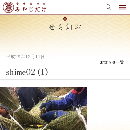
宮地嶽神社
Skip
to
content
お知らせ
平成29年12月11日
お知らせ一覧
shime02 (1)