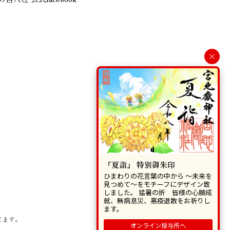
×
『夏詣』 特別御朱印
ひまわりの花言葉の中から 〜未来を
見つめて〜をモチーフにデザイン致
しました。 猛暑の折 皆様の心願成
就、無病息災、悪疫退散をお祈りし
ます。
じます。
オンライン授与所へ