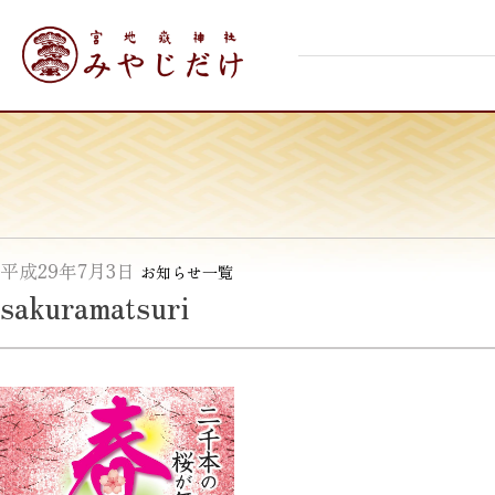
Skip
宮地嶽神社
to
content
平成29年7月3日
お知らせ一覧
sakuramatsuri