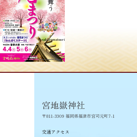
投
≪
sakuramatsuri
稿
ナ
ビ
ゲ
ー
シ
宮地嶽神社
ョ
〒811-3309 福岡県福津市宮司元町7-1
ン
交通アクセス