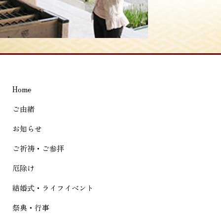
投
≪
sahou04
稿
ナ
ビ
ゲ
Home
ー
シ
ご由緒
ョ
お知らせ
ン
ご祈祷・ご参拝
厄除け
結婚式・ライフイベント
祭典・行事