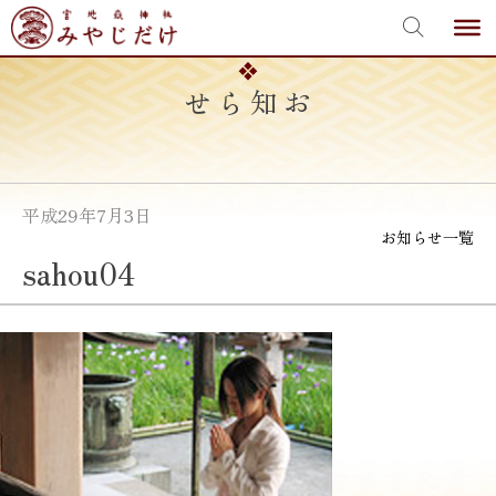
宮地嶽神社
Skip
to
content
お知らせ
平成29年7月3日
お知らせ一覧
sahou04