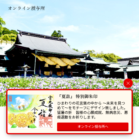
オンライン授与所
×
『夏詣』 特別御朱印
ひまわりの花言葉の中から 〜未来を見つ
めて〜をモチーフにデザイン致しました。
猛暑の折 皆様の心願成就、無病息災、悪
当ホームページで掲載の写真・イラスト等を無断で転写･複製することを
疫退散をお祈りします。
禁じます。
オンライン授与所へ
Copyright © Miyajidake Jinjya , All Rights Reserved.