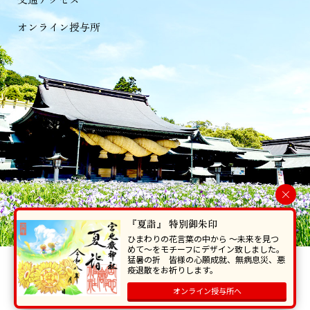
オンライン授与所
×
『夏詣』 特別御朱印
ひまわりの花言葉の中から 〜未来を見つ
めて〜をモチーフにデザイン致しました。
猛暑の折 皆様の心願成就、無病息災、悪
当ホームページで掲載の写真・イラスト等を無断で転写･複製することを
疫退散をお祈りします。
禁じます。
オンライン授与所へ
Copyright © Miyajidake Jinjya , All Rights Reserved.