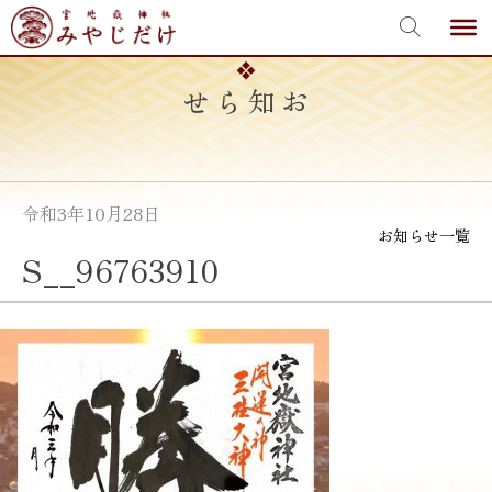
宮地嶽神社
Skip
to
content
お知らせ
令和3年10月28日
お知らせ一覧
S__96763910