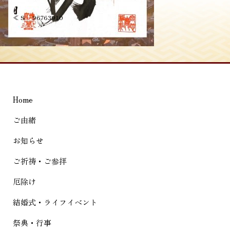
投
≪
S__96763910
稿
ナ
ビ
ゲ
Home
ー
シ
ご由緒
ョ
お知らせ
ン
ご祈祷・ご参拝
厄除け
結婚式・ライフイベント
祭典・行事