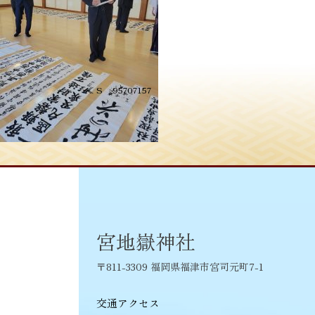
投
≪
S__95707157
稿
ナ
ビ
ゲ
ー
シ
宮地嶽神社
ョ
〒811-3309 福岡県福津市宮司元町7-1
ン
交通アクセス