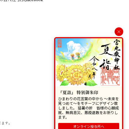
×
『夏詣』 特別御朱印
ひまわりの花言葉の中から 〜未来を
見つめて〜をモチーフにデザイン致
しました。 猛暑の折 皆様の心願成
就、無病息災、悪疫退散をお祈りし
ます。
じます。
オンライン授与所へ