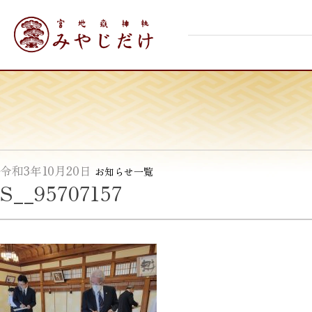
Skip
宮地嶽神社
to
content
令和3年10月20日
お知らせ一覧
S__95707157