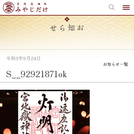
宮地嶽神社
Skip
to
content
お知らせ
令和3年9月24日
お知らせ一覧
S__92921871ok