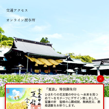
交通アクセス
オンライン授与所
×
『夏詣』 特別御朱印
ひまわりの花言葉の中から 〜未来を見つ
めて〜をモチーフにデザイン致しました。
猛暑の折 皆様の心願成就、無病息災、悪
当ホームページで掲載の写真・イラスト等を無断で転写･複製することを
疫退散をお祈りします。
禁じます。