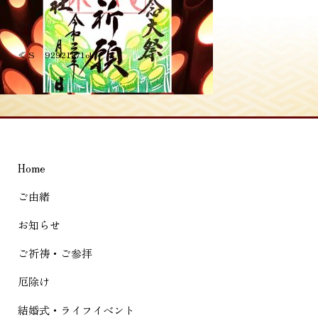
投
≪
S__92921871ok
稿
ナ
ビ
ゲ
Home
ー
シ
ご由緒
ョ
お知らせ
ン
ご祈祷・ご参拝
厄除け
結婚式・ライフイベント