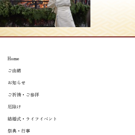
投
≪
S__88875011
稿
ナ
ビ
ゲ
Home
ー
シ
ご由緒
ョ
お知らせ
ン
ご祈祷・ご参拝
厄除け
結婚式・ライフイベント
祭典・行事