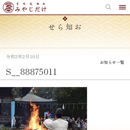
宮地嶽神社
Skip
to
content
お知らせ
令和2年2月10日
お知らせ一覧
S__88875011