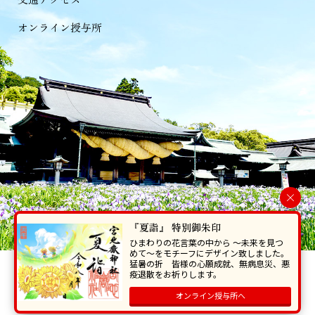
オンライン授与所
×
『夏詣』 特別御朱印
ひまわりの花言葉の中から 〜未来を見つ
めて〜をモチーフにデザイン致しました。
猛暑の折 皆様の心願成就、無病息災、悪
当ホームページで掲載の写真・イラスト等を無断で転写･複製することを
疫退散をお祈りします。
禁じます。
オンライン授与所へ
Copyright © Miyajidake Jinjya , All Rights Reserved.