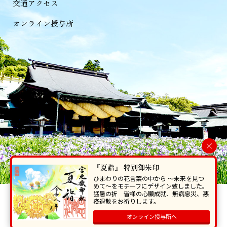
交通アクセス
オンライン授与所
×
『夏詣』 特別御朱印
ひまわりの花言葉の中から 〜未来を見つ
めて〜をモチーフにデザイン致しました。
猛暑の折 皆様の心願成就、無病息災、悪
当ホームページで掲載の写真・イラスト等を無断で転写･複製することを
疫退散をお祈りします。
禁じます。
オンライン授与所へ
Copyright © Miyajidake Jinjya , All Rights Reserved.