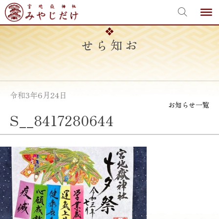
宮地嶽神社
Skip
to
content
お知らせ
令和3年6月24日
お知らせ一覧
S__8417280644