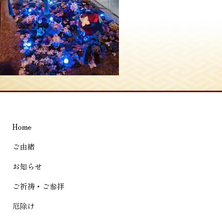
投
≪
S__83828767
稿
ナ
ビ
ゲ
Home
ー
シ
ご由緒
ョ
お知らせ
ン
ご祈祷・ご参拝
厄除け