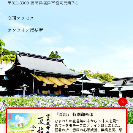
〒811-3309 福岡県福津市宮司元町7-1
交通アクセス
オンライン授与所
×
『夏詣』 特別御朱印
ひまわりの花言葉の中から 〜未来を見つ
めて〜をモチーフにデザイン致しました。
猛暑の折 皆様の心願成就、無病息災、悪
当ホームページで掲載の写真・イラスト等を無断で転写･複製することを