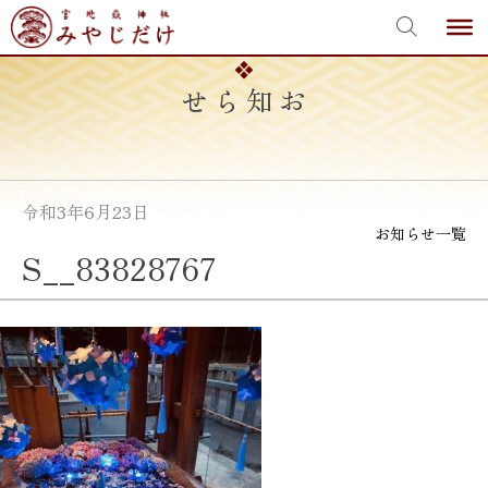
宮地嶽神社
Skip
to
content
お知らせ
令和3年6月23日
お知らせ一覧
S__83828767