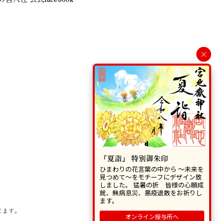
×
『夏詣』 特別御朱印
ひまわりの花言葉の中から 〜未来を
見つめて〜をモチーフにデザイン致
しました。 猛暑の折 皆様の心願成
就、無病息災、悪疫退散をお祈りし
ます。
じます。
オンライン授与所へ