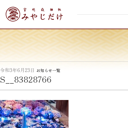
Skip
宮地嶽神社
to
content
令和3年6月23日
お知らせ一覧
S__83828766