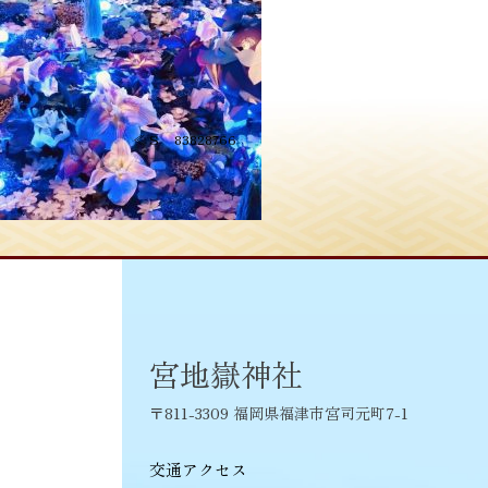
投
≪
S__83828766
稿
ナ
ビ
ゲ
ー
シ
宮地嶽神社
ョ
〒811-3309 福岡県福津市宮司元町7-1
ン
交通アクセス