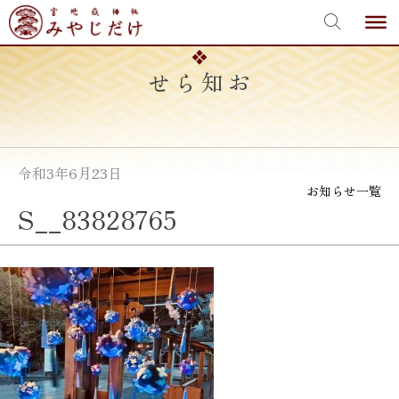
宮地嶽神社
Skip
to
content
お知らせ
令和3年6月23日
お知らせ一覧
S__83828765