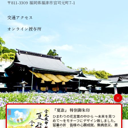
〒811-3309 福岡県福津市宮司元町7-1
交通アクセス
オンライン授与所
×
『夏詣』 特別御朱印
ひまわりの花言葉の中から 〜未来を見つ
めて〜をモチーフにデザイン致しました。
猛暑の折 皆様の心願成就、無病息災、悪
当ホームページで掲載の写真・イラスト等を無断で転写･複製することを