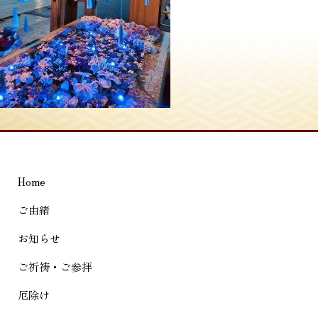
投
≪
S__83828765
稿
ナ
ビ
ゲ
Home
ー
シ
ご由緒
ョ
お知らせ
ン
ご祈祷・ご参拝
厄除け