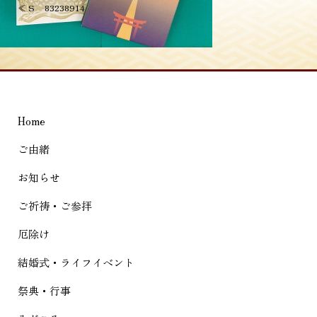
投
≪
S__83238914
稿
ナ
ビ
ゲ
Home
ー
シ
ご由緒
ョ
お知らせ
ン
ご祈祷・ご参拝
厄除け
結婚式・ライフイベント
祭典・行事