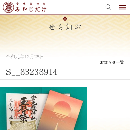
宮地嶽神社
Skip
to
content
お知らせ
令和元年12月25日
お知らせ一覧
S__83238914