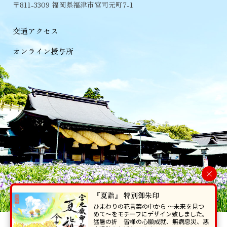
〒811-3309 福岡県福津市宮司元町7-1
交通アクセス
オンライン授与所
×
『夏詣』 特別御朱印
ひまわりの花言葉の中から 〜未来を見つ
めて〜をモチーフにデザイン致しました。
猛暑の折 皆様の心願成就、無病息災、悪
当ホームページで掲載の写真・イラスト等を無断で転写･複製することを