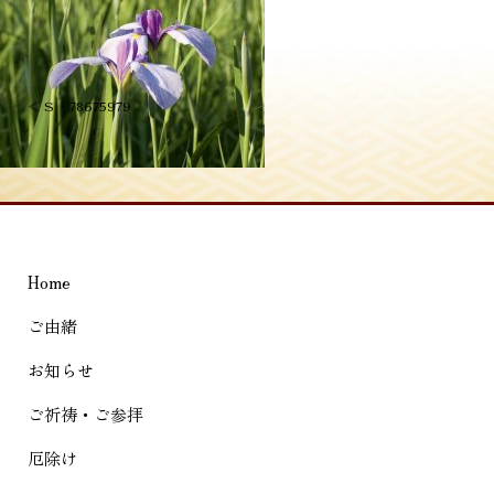
投
≪
S__78675979
稿
ナ
ビ
ゲ
Home
ー
シ
ご由緒
ョ
お知らせ
ン
ご祈祷・ご参拝
厄除け