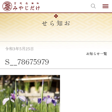
宮地嶽神社
Skip
to
content
お知らせ
令和3年5月25日
お知らせ一覧
S__78675979