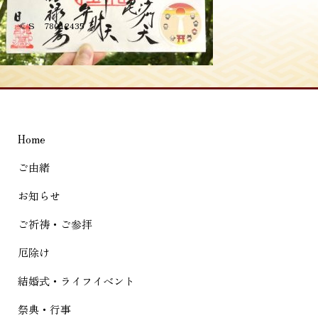
投
≪
S__78012435
稿
ナ
ビ
ゲ
Home
ー
シ
ご由緒
ョ
お知らせ
ン
ご祈祷・ご参拝
厄除け
結婚式・ライフイベント
祭典・行事