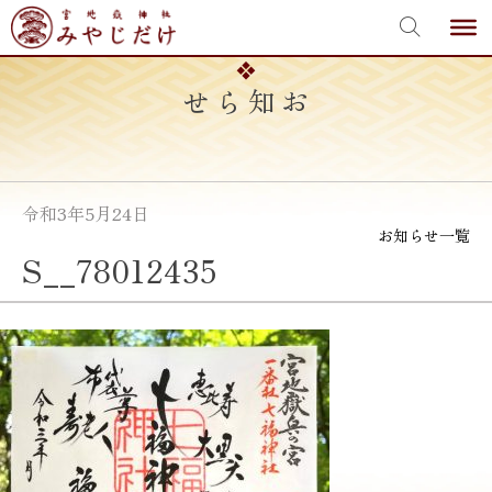
宮地嶽神社
Skip
to
content
お知らせ
令和3年5月24日
お知らせ一覧
S__78012435