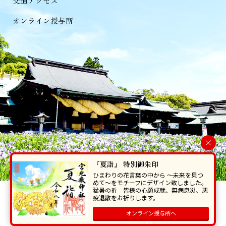
交通アクセス
オンライン授与所
×
『夏詣』 特別御朱印
ひまわりの花言葉の中から 〜未来を見つ
めて〜をモチーフにデザイン致しました。
猛暑の折 皆様の心願成就、無病息災、悪
当ホームページで掲載の写真・イラスト等を無断で転写･複製することを
疫退散をお祈りします。
禁じます。
オンライン授与所へ
Copyright © Miyajidake Jinjya , All Rights Reserved.