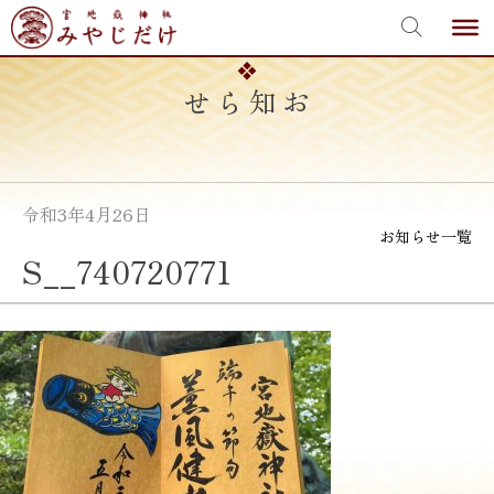
宮地嶽神社
Skip
to
content
お知らせ
令和3年4月26日
お知らせ一覧
S__740720771