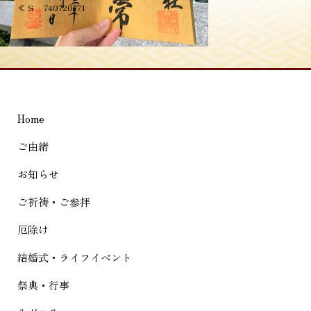
投
≪
S__740720771
稿
ナ
ビ
ゲ
Home
ー
シ
ご由緒
ョ
お知らせ
ン
ご祈祷・ご参拝
厄除け
結婚式・ライフイベント
祭典・行事