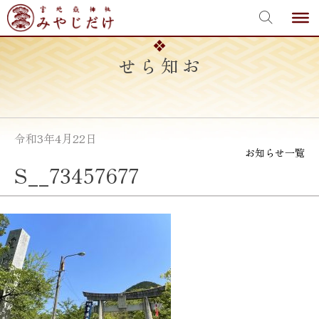
宮地嶽神社
Skip
to
content
お知らせ
令和3年4月22日
お知らせ一覧
S__73457677