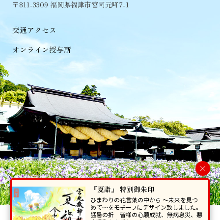
〒811-3309 福岡県福津市宮司元町7-1
交通アクセス
オンライン授与所
×
『夏詣』 特別御朱印
ひまわりの花言葉の中から 〜未来を見つ
めて〜をモチーフにデザイン致しました。
猛暑の折 皆様の心願成就、無病息災、悪
当ホームページで掲載の写真・イラスト等を無断で転写･複製することを