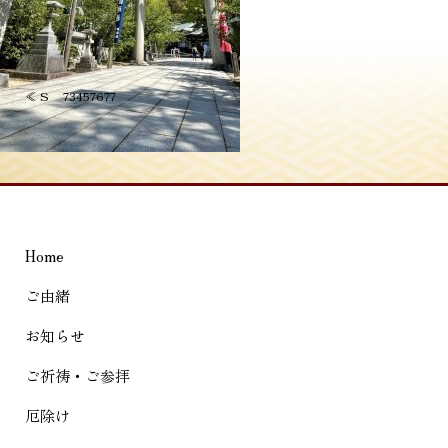
投
≪
S__73457677
稿
ナ
ビ
ゲ
Home
ー
シ
ご由緒
ョ
お知らせ
ン
ご祈祷・ご参拝
厄除け