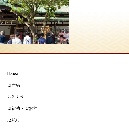
投
≪
S__71811088
稿
ナ
ビ
ゲ
Home
ー
シ
ご由緒
ョ
お知らせ
ン
ご祈祷・ご参拝
厄除け