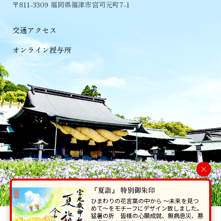
〒811-3309 福岡県福津市宮司元町7-1
交通アクセス
オンライン授与所
×
『夏詣』 特別御朱印
ひまわりの花言葉の中から 〜未来を見つ
めて〜をモチーフにデザイン致しました。
猛暑の折 皆様の心願成就、無病息災、悪
当ホームページで掲載の写真・イラスト等を無断で転写･複製することを