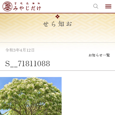
宮地嶽神社
Skip
to
content
お知らせ
令和3年4月12日
お知らせ一覧
S__71811088