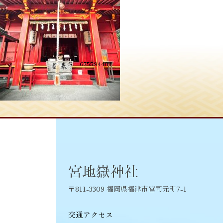
投
≪
S__675594404
稿
ナ
ビ
ゲ
ー
シ
宮地嶽神社
ョ
〒811-3309 福岡県福津市宮司元町7-1
ン
交通アクセス