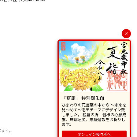
×
『夏詣』 特別御朱印
ひまわりの花言葉の中から 〜未来を
見つめて〜をモチーフにデザイン致
しました。 猛暑の折 皆様の心願成
就、無病息災、悪疫退散をお祈りし
ます。
じます。
オンライン授与所へ