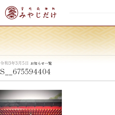
Skip
宮地嶽神社
to
content
令和3年3月5日
お知らせ一覧
S__675594404