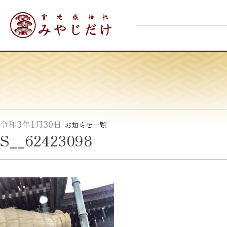
Skip
宮地嶽神社
to
content
令和3年1月30日
お知らせ一覧
S__62423098