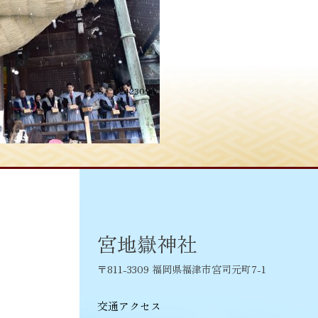
投
≪
S__62423098
稿
ナ
ビ
ゲ
ー
シ
宮地嶽神社
ョ
〒811-3309 福岡県福津市宮司元町7-1
ン
交通アクセス