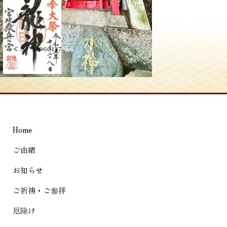
投
≪
S__54960147
稿
ナ
ビ
ゲ
Home
ー
シ
ご由緒
ョ
お知らせ
ン
ご祈祷・ご参拝
厄除け