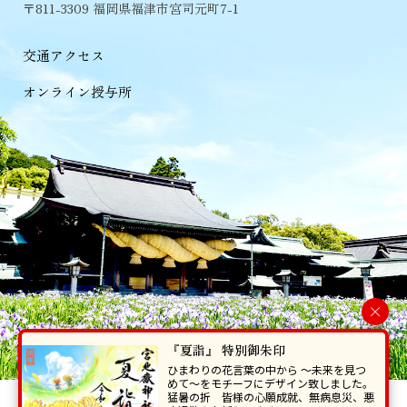
〒811-3309 福岡県福津市宮司元町7-1
交通アクセス
オンライン授与所
×
『夏詣』 特別御朱印
ひまわりの花言葉の中から 〜未来を見つ
めて〜をモチーフにデザイン致しました。
猛暑の折 皆様の心願成就、無病息災、悪
当ホームページで掲載の写真・イラスト等を無断で転写･複製することを