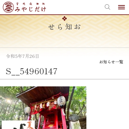
宮地嶽神社
Skip
to
content
お知らせ
令和5年7月26日
お知らせ一覧
S__54960147