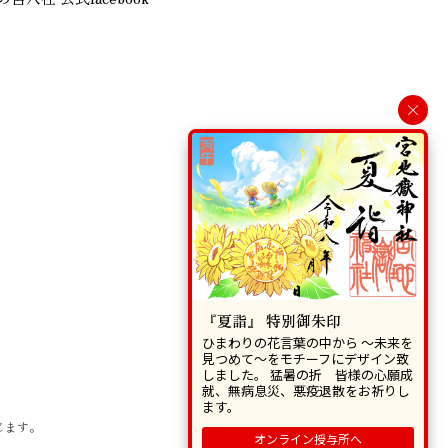
×
『夏詣』 特別御朱印
ひまわりの花言葉の中から 〜未来を
見つめて〜をモチーフにデザイン致
しました。 猛暑の折 皆様の心願成
就、無病息災、悪疫退散をお祈りし
ます。
じます。
オンライン授与所へ