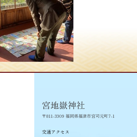
投
≪
S__4890654
稿
ナ
ビ
ゲ
ー
シ
宮地嶽神社
ョ
〒811-3309 福岡県福津市宮司元町7-1
ン
交通アクセス