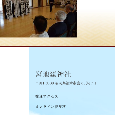
投
≪
S__46989323
稿
ナ
ビ
ゲ
ー
シ
宮地嶽神社
ョ
〒811-3309 福岡県福津市宮司元町7-1
ン
交通アクセス
オンライン授与所