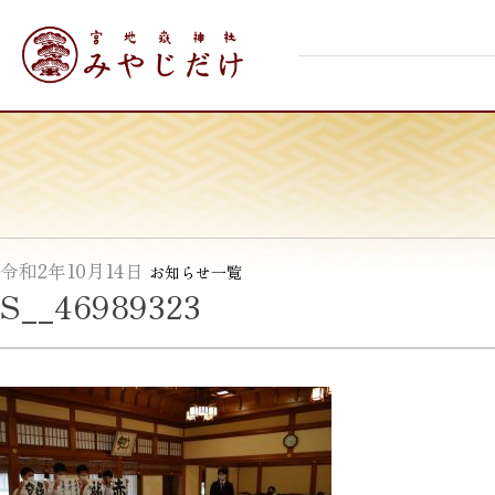
Skip
宮地嶽神社
to
content
令和2年10月14日
お知らせ一覧
S__46989323