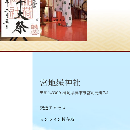
投
≪
S__42369046
稿
ナ
ビ
ゲ
ー
シ
宮地嶽神社
ョ
〒811-3309 福岡県福津市宮司元町7-1
ン
交通アクセス
オンライン授与所