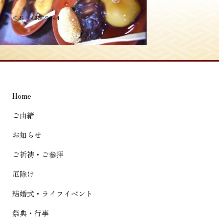
投
≪
S__42369044
稿
ナ
ビ
ゲ
Home
ー
シ
ご由緒
ョ
お知らせ
ン
ご祈祷・ご参拝
厄除け
結婚式・ライフイベント
祭典・行事