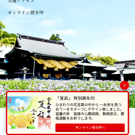
交通アクセス
オンライン授与所
×
『夏詣』 特別御朱印
ひまわりの花言葉の中から 〜未来を見つ
めて〜をモチーフにデザイン致しました。
猛暑の折 皆様の心願成就、無病息災、悪
当ホームページで掲載の写真・イラスト等を無断で転写･複製することを
疫退散をお祈りします。
禁じます。
オンライン授与所へ
Copyright © Miyajidake Jinjya , All Rights Reserved.