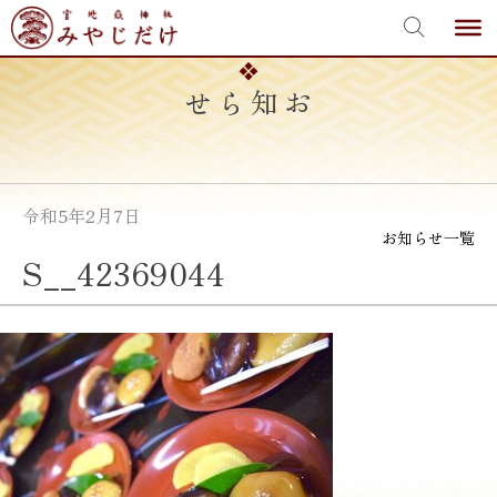
宮地嶽神社
Skip
to
content
お知らせ
令和5年2月7日
お知らせ一覧
S__42369044