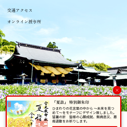
交通アクセス
オンライン授与所
×
『夏詣』 特別御朱印
ひまわりの花言葉の中から 〜未来を見つ
めて〜をモチーフにデザイン致しました。
猛暑の折 皆様の心願成就、無病息災、悪
当ホームページで掲載の写真・イラスト等を無断で転写･複製することを
疫退散をお祈りします。
禁じます。