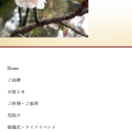
投
≪
S__40951824kk
稿
ナ
ビ
ゲ
Home
ー
シ
ご由緒
ョ
お知らせ
ン
ご祈祷・ご参拝
厄除け
結婚式・ライフイベント