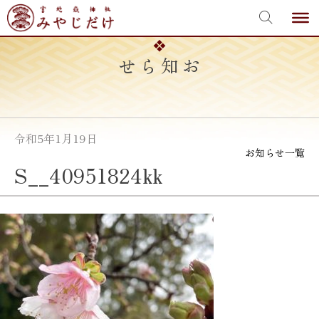
宮地嶽神社
Skip
to
content
お知らせ
令和5年1月19日
お知らせ一覧
S__40951824kk