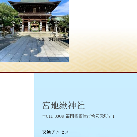
投
≪
S__34168835
稿
ナ
ビ
ゲ
ー
シ
宮地嶽神社
ョ
〒811-3309 福岡県福津市宮司元町7-1
ン
交通アクセス