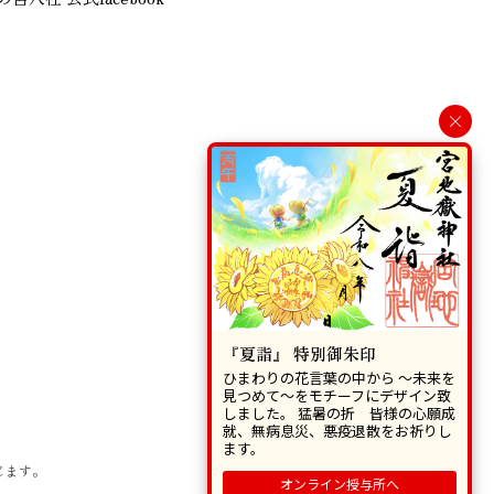
×
『夏詣』 特別御朱印
ひまわりの花言葉の中から 〜未来を
見つめて〜をモチーフにデザイン致
しました。 猛暑の折 皆様の心願成
就、無病息災、悪疫退散をお祈りし
ます。
じます。
オンライン授与所へ