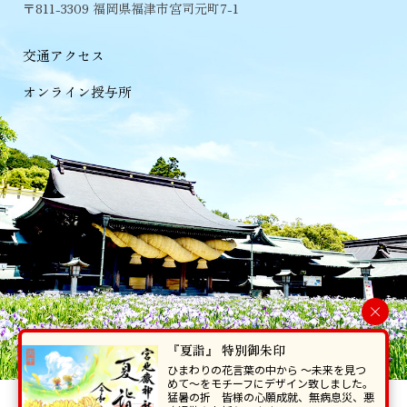
〒811-3309 福岡県福津市宮司元町7-1
交通アクセス
オンライン授与所
×
『夏詣』 特別御朱印
ひまわりの花言葉の中から 〜未来を見つ
めて〜をモチーフにデザイン致しました。
猛暑の折 皆様の心願成就、無病息災、悪
当ホームページで掲載の写真・イラスト等を無断で転写･複製することを