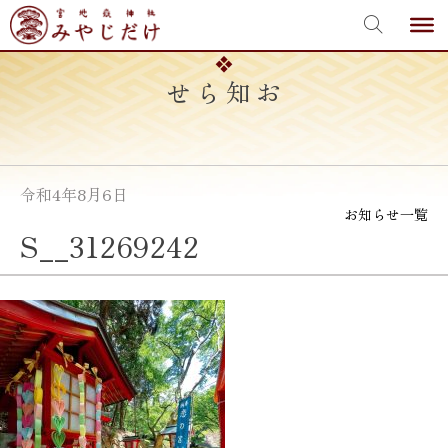
宮地嶽神社
Skip
to
content
お知らせ
令和4年8月6日
お知らせ一覧
S__31269242