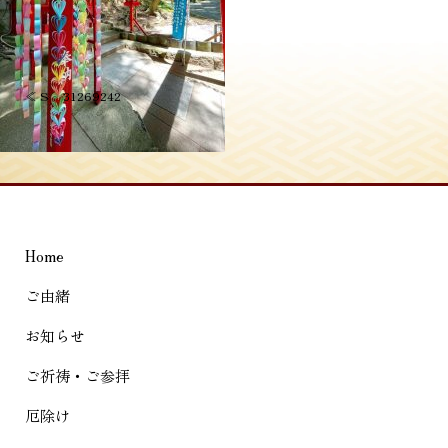
投
≪
S__31269242
稿
ナ
ビ
ゲ
Home
ー
シ
ご由緒
ョ
お知らせ
ン
ご祈祷・ご参拝
厄除け