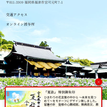
〒811-3309 福岡県福津市宮司元町7-1
交通アクセス
オンライン授与所
×
『夏詣』 特別御朱印
ひまわりの花言葉の中から 〜未来を見つ
めて〜をモチーフにデザイン致しました。
猛暑の折 皆様の心願成就、無病息災、悪
当ホームページで掲載の写真・イラスト等を無断で転写･複製することを