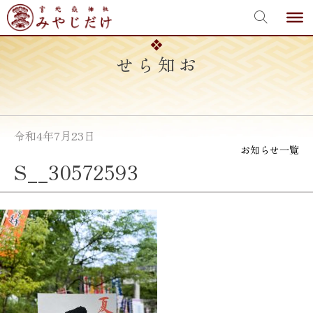
宮地嶽神社
Skip
to
content
お知らせ
令和4年7月23日
お知らせ一覧
S__30572593