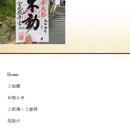
投
≪
S__30572593
稿
ナ
ビ
ゲ
Home
ー
シ
ご由緒
ョ
お知らせ
ン
ご祈祷・ご参拝
厄除け