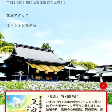
〒811-3309 福岡県福津市宮司元町7-1
交通アクセス
オンライン授与所
×
『夏詣』 特別御朱印
ひまわりの花言葉の中から 〜未来を見つ
めて〜をモチーフにデザイン致しました。
猛暑の折 皆様の心願成就、無病息災、悪
当ホームページで掲載の写真・イラスト等を無断で転写･複製することを