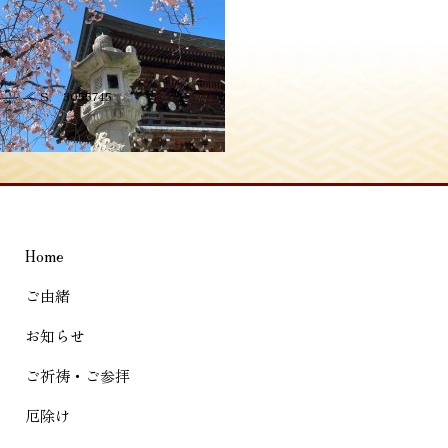
投
≪
S__3055745
稿
ナ
ビ
ゲ
Home
ー
シ
ご由緒
ョ
お知らせ
ン
ご祈祷・ご参拝
厄除け