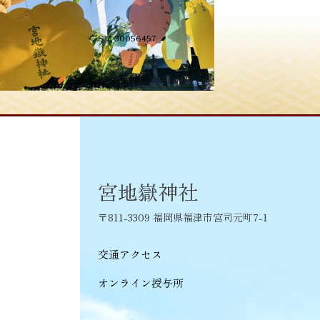
投
≪
S__30056457
稿
ナ
ビ
ゲ
ー
シ
宮地嶽神社
ョ
〒811-3309 福岡県福津市宮司元町7-1
ン
交通アクセス
オンライン授与所