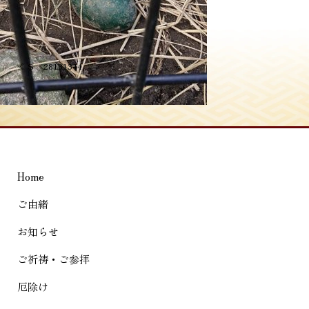
投
≪
S__28131344
稿
ナ
ビ
ゲ
Home
ー
シ
ご由緒
ョ
お知らせ
ン
ご祈祷・ご参拝
厄除け