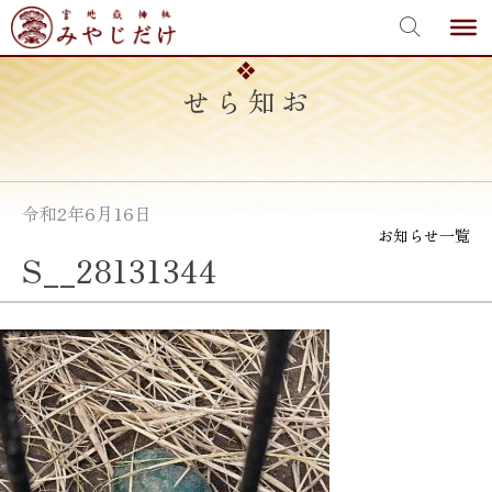
宮地嶽神社
Skip
to
content
お知らせ
令和2年6月16日
お知らせ一覧
S__28131344