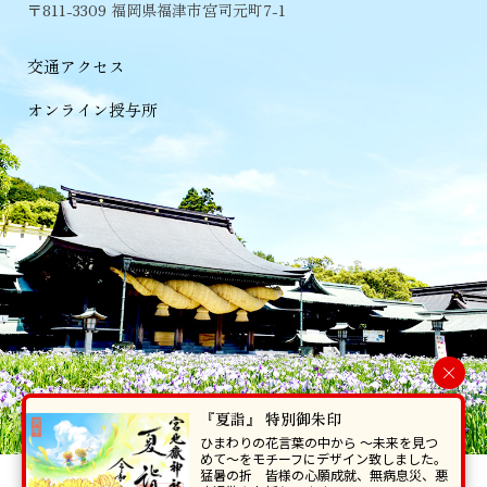
〒811-3309 福岡県福津市宮司元町7-1
交通アクセス
オンライン授与所
×
『夏詣』 特別御朱印
ひまわりの花言葉の中から 〜未来を見つ
めて〜をモチーフにデザイン致しました。
猛暑の折 皆様の心願成就、無病息災、悪
当ホームページで掲載の写真・イラスト等を無断で転写･複製することを