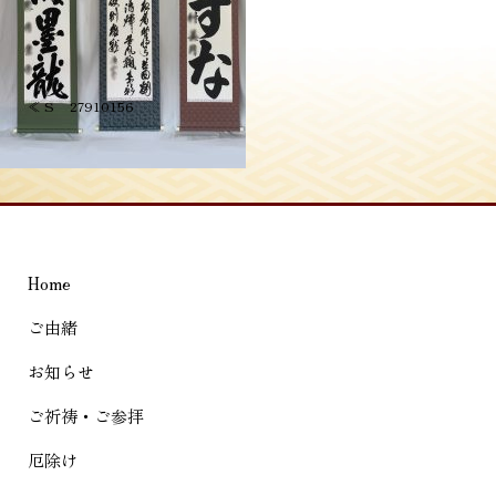
投
≪
S__27910156
稿
ナ
ビ
ゲ
Home
ー
シ
ご由緒
ョ
お知らせ
ン
ご祈祷・ご参拝
厄除け