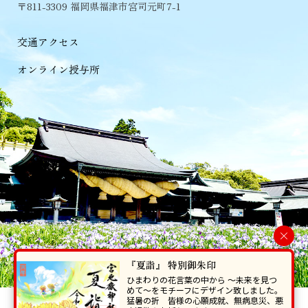
〒811-3309 福岡県福津市宮司元町7-1
交通アクセス
オンライン授与所
×
『夏詣』 特別御朱印
ひまわりの花言葉の中から 〜未来を見つ
めて〜をモチーフにデザイン致しました。
猛暑の折 皆様の心願成就、無病息災、悪
当ホームページで掲載の写真・イラスト等を無断で転写･複製することを