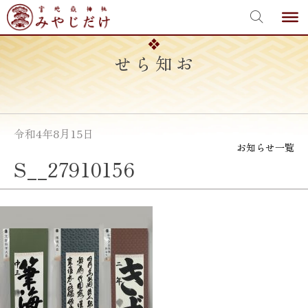
宮地嶽神社
Skip
to
content
お知らせ
令和4年8月15日
お知らせ一覧
S__27910156