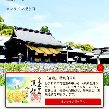
オンライン授与所
×
『夏詣』 特別御朱印
ひまわりの花言葉の中から 〜未来を見つ
めて〜をモチーフにデザイン致しました。
猛暑の折 皆様の心願成就、無病息災、悪
当ホームページで掲載の写真・イラスト等を無断で転写･複製することを
疫退散をお祈りします。
禁じます。
オンライン授与所へ
Copyright © Miyajidake Jinjya , All Rights Reserved.