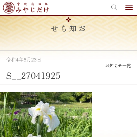
宮地嶽神社
Skip
to
content
お知らせ
令和4年5月23日
お知らせ一覧
S__27041925