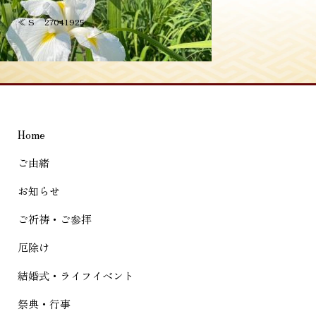
投
≪
S__27041925
稿
ナ
ビ
ゲ
Home
ー
シ
ご由緒
ョ
お知らせ
ン
ご祈祷・ご参拝
厄除け
結婚式・ライフイベント
祭典・行事