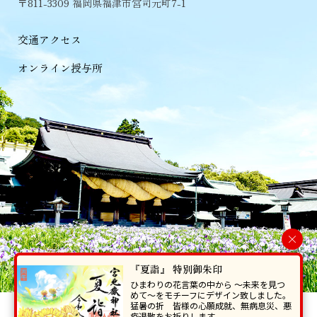
〒811-3309 福岡県福津市宮司元町7-1
交通アクセス
オンライン授与所
×
『夏詣』 特別御朱印
ひまわりの花言葉の中から 〜未来を見つ
めて〜をモチーフにデザイン致しました。
猛暑の折 皆様の心願成就、無病息災、悪
当ホームページで掲載の写真・イラスト等を無断で転写･複製することを
疫退散をお祈りします。