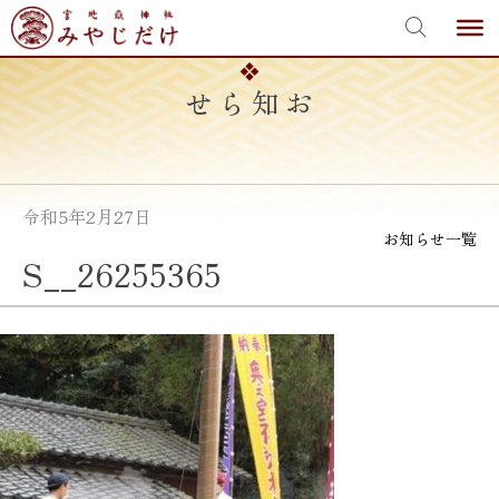
宮地嶽神社
Skip
to
content
お知らせ
令和5年2月27日
お知らせ一覧
S__26255365