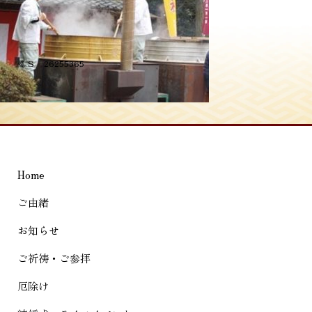
投
≪
S__26255365
稿
ナ
ビ
ゲ
Home
ー
シ
ご由緒
ョ
お知らせ
ン
ご祈祷・ご参拝
厄除け