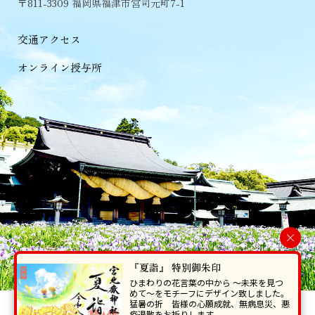
〒811-3309 福岡県福津市宮司元町7-1
交通アクセス
オンライン授与所
×
『夏詣』 特別御朱印
ひまわりの花言葉の中から 〜未来を見つ
めて〜をモチーフにデザイン致しました。
猛暑の折 皆様の心願成就、無病息災、悪
当ホームページで掲載の写真・イラスト等を無断で転写･複製することを
疫退散をお祈りします。