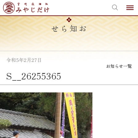
宮地嶽神社
Skip
to
content
お知らせ
令和5年2月27日
お知らせ一覧
S__26255365