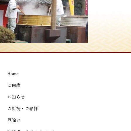
投
≪
S__26255365
稿
ナ
ビ
ゲ
Home
ー
シ
ご由緒
ョ
お知らせ
ン
ご祈祷・ご参拝
厄除け