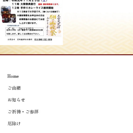
投
≪
S__2613252
稿
ナ
ビ
ゲ
Home
ー
シ
ご由緒
ョ
お知らせ
ン
ご祈祷・ご参拝
厄除け