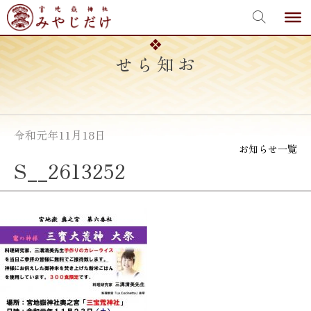
宮地嶽神社
Skip
to
content
お知らせ
令和元年11月18日
お知らせ一覧
S__2613252