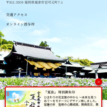
〒811-3309 福岡県福津市宮司元町7-1
交通アクセス
オンライン授与所
×
『夏詣』 特別御朱印
ひまわりの花言葉の中から 〜未来を見つ
めて〜をモチーフにデザイン致しました。
猛暑の折 皆様の心願成就、無病息災、悪
当ホームページで掲載の写真・イラスト等を無断で転写･複製することを