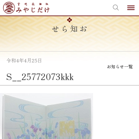
宮地嶽神社
Skip
to
content
お知らせ
令和4年4月25日
お知らせ一覧
S__25772073kkk