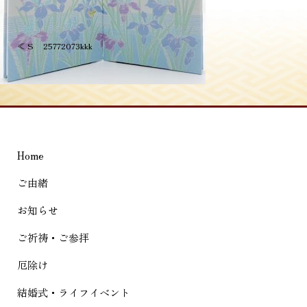
投
≪
S__25772073kkk
稿
ナ
ビ
ゲ
Home
ー
シ
ご由緒
ョ
お知らせ
ン
ご祈祷・ご参拝
厄除け
結婚式・ライフイベント