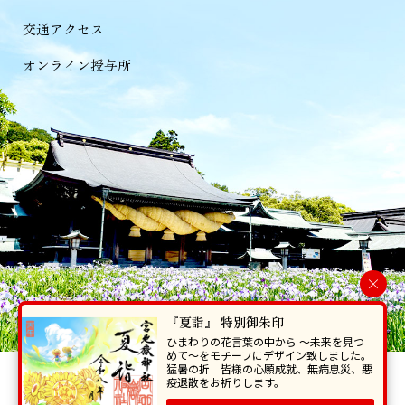
交通アクセス
オンライン授与所
×
『夏詣』 特別御朱印
ひまわりの花言葉の中から 〜未来を見つ
めて〜をモチーフにデザイン致しました。
猛暑の折 皆様の心願成就、無病息災、悪
当ホームページで掲載の写真・イラスト等を無断で転写･複製することを
疫退散をお祈りします。
禁じます。