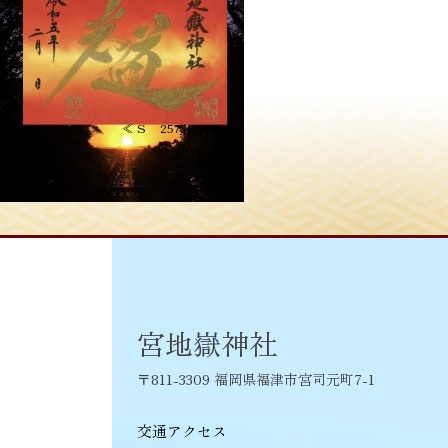
投
≪
S__25739339
稿
ナ
ビ
ゲ
ー
シ
宮地嶽神社
ョ
〒811-3309 福岡県福津市宮司元町7-1
ン
交通アクセス