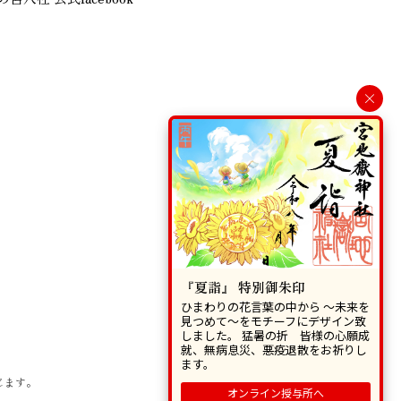
×
『夏詣』 特別御朱印
ひまわりの花言葉の中から 〜未来を
見つめて〜をモチーフにデザイン致
しました。 猛暑の折 皆様の心願成
就、無病息災、悪疫退散をお祈りし
ます。
じます。
オンライン授与所へ