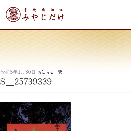
Skip
宮地嶽神社
to
content
令和5年1月30日
お知らせ一覧
S__25739339