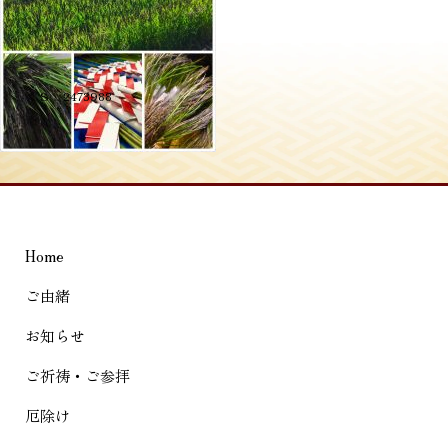
投
≪
S__2473988
稿
ナ
ビ
ゲ
Home
ー
シ
ご由緒
ョ
お知らせ
ン
ご祈祷・ご参拝
厄除け