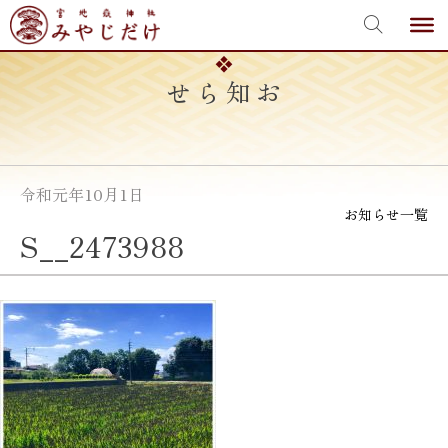
宮地嶽神社
Skip
to
content
お知らせ
令和元年10月1日
お知らせ一覧
S__2473988