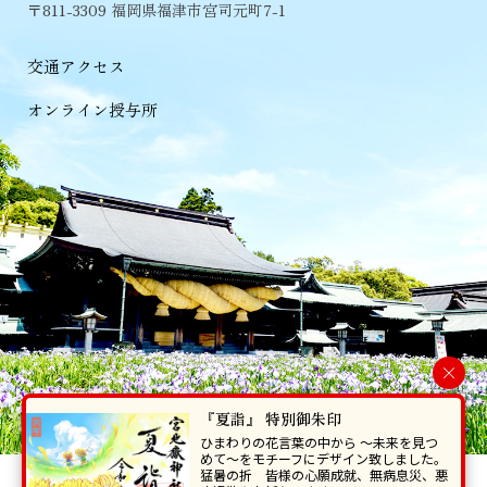
〒811-3309 福岡県福津市宮司元町7-1
交通アクセス
オンライン授与所
×
『夏詣』 特別御朱印
ひまわりの花言葉の中から 〜未来を見つ
めて〜をモチーフにデザイン致しました。
猛暑の折 皆様の心願成就、無病息災、悪
当ホームページで掲載の写真・イラスト等を無断で転写･複製することを