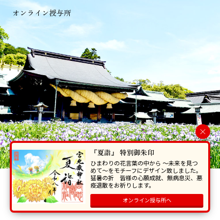
オンライン授与所
×
『夏詣』 特別御朱印
ひまわりの花言葉の中から 〜未来を見つ
めて〜をモチーフにデザイン致しました。
猛暑の折 皆様の心願成就、無病息災、悪
当ホームページで掲載の写真・イラスト等を無断で転写･複製することを
疫退散をお祈りします。
禁じます。
オンライン授与所へ
Copyright © Miyajidake Jinjya , All Rights Reserved.