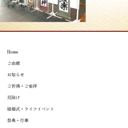
投
≪
S__24682548
稿
ナ
ビ
ゲ
Home
ー
シ
ご由緒
ョ
お知らせ
ン
ご祈祷・ご参拝
厄除け
結婚式・ライフイベント
祭典・行事