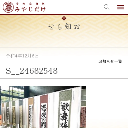
宮地嶽神社
Skip
to
content
お知らせ
令和4年12月6日
お知らせ一覧
S__24682548