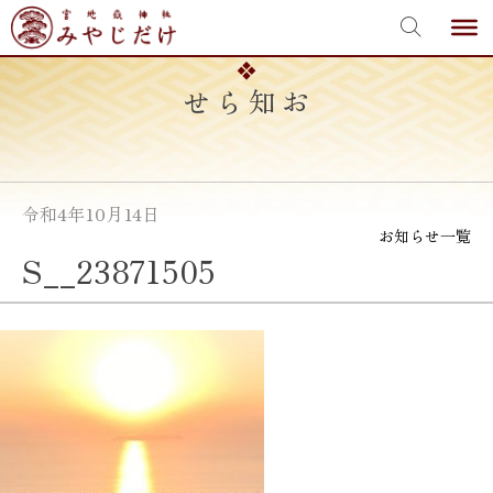
宮地嶽神社
Skip
to
content
お知らせ
令和4年10月14日
お知らせ一覧
S__23871505