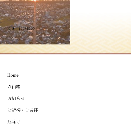
投
≪
S__23871505
稿
ナ
ビ
ゲ
Home
ー
シ
ご由緒
ョ
お知らせ
ン
ご祈祷・ご参拝
厄除け