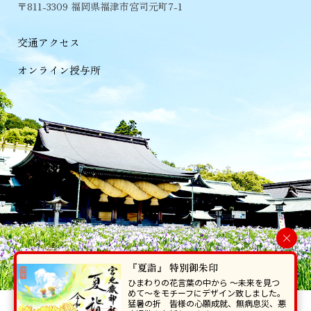
〒811-3309 福岡県福津市宮司元町7-1
交通アクセス
オンライン授与所
×
『夏詣』 特別御朱印
ひまわりの花言葉の中から 〜未来を見つ
めて〜をモチーフにデザイン致しました。
猛暑の折 皆様の心願成就、無病息災、悪
当ホームページで掲載の写真・イラスト等を無断で転写･複製することを