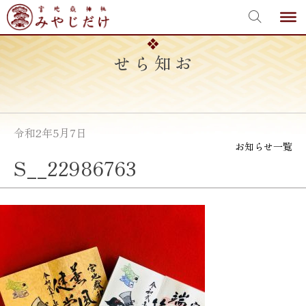
宮地嶽神社
Skip
to
content
お知らせ
令和2年5月7日
お知らせ一覧
S__22986763