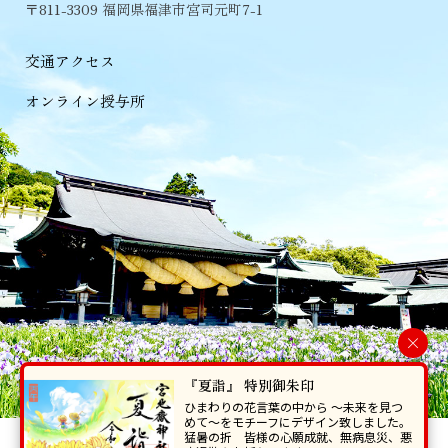
〒811-3309 福岡県福津市宮司元町7-1
交通アクセス
オンライン授与所
×
『夏詣』 特別御朱印
ひまわりの花言葉の中から 〜未来を見つ
めて〜をモチーフにデザイン致しました。
猛暑の折 皆様の心願成就、無病息災、悪
当ホームページで掲載の写真・イラスト等を無断で転写･複製することを