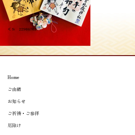
投
≪
S__22986763
稿
ナ
ビ
ゲ
Home
ー
シ
ご由緒
ョ
お知らせ
ン
ご祈祷・ご参拝
厄除け