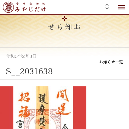
宮地嶽神社
Skip
to
content
お知らせ
令和5年2月8日
お知らせ一覧
S__2031638