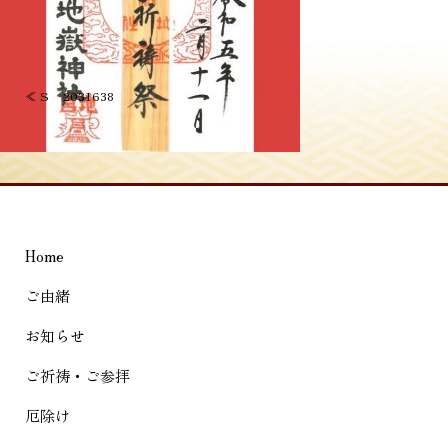
投
≪
S__2031638
稿
ナ
ビ
ゲ
Home
ー
シ
ご由緒
ョ
お知らせ
ン
ご祈祷・ご参拝
厄除け