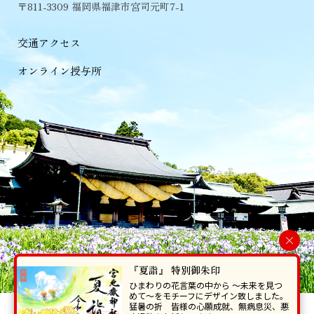
〒811-3309 福岡県福津市宮司元町7-1
交通アクセス
オンライン授与所
×
『夏詣』 特別御朱印
ひまわりの花言葉の中から 〜未来を見つ
めて〜をモチーフにデザイン致しました。
猛暑の折 皆様の心願成就、無病息災、悪
当ホームページで掲載の写真・イラスト等を無断で転写･複製することを