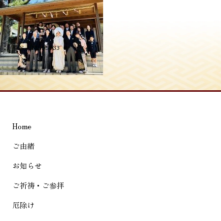
投
≪
S__18595933_0
稿
ナ
ビ
ゲ
Home
ー
シ
ご由緒
ョ
お知らせ
ン
ご祈祷・ご参拝
厄除け