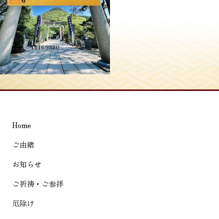
投
≪
S__18169880
稿
ナ
ビ
ゲ
Home
ー
シ
ご由緒
ョ
お知らせ
ン
ご祈祷・ご参拝
厄除け