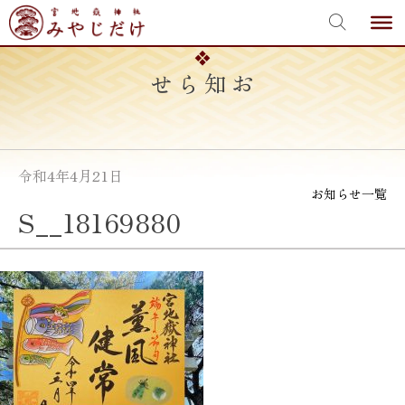
宮地嶽神社
Skip
to
content
お知らせ
令和4年4月21日
お知らせ一覧
S__18169880