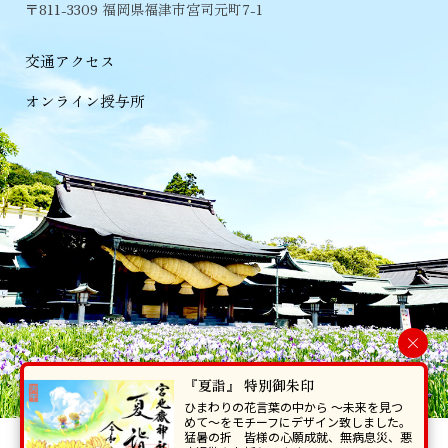
〒811-3309 福岡県福津市宮司元町7-1
交通アクセス
オンライン授与所
×
『夏詣』 特別御朱印
ひまわりの花言葉の中から 〜未来を見つ
めて〜をモチーフにデザイン致しました。
猛暑の折 皆様の心願成就、無病息災、悪
当ホームページで掲載の写真・イラスト等を無断で転写･複製することを