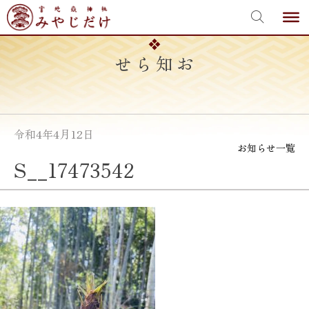
宮地嶽神社
Skip
to
content
お知らせ
令和4年4月12日
お知らせ一覧
S__17473542