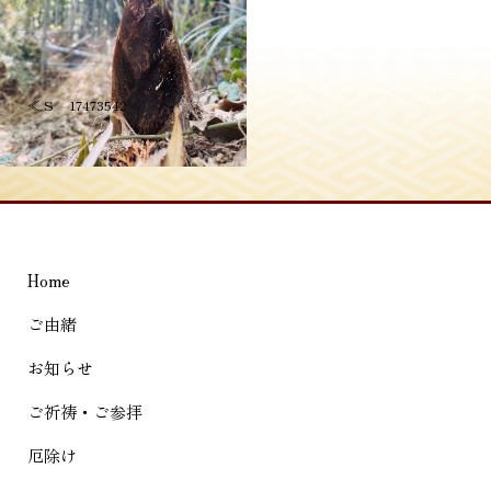
投
≪
S__17473542
稿
ナ
ビ
ゲ
Home
ー
シ
ご由緒
ョ
お知らせ
ン
ご祈祷・ご参拝
厄除け