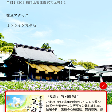
〒811-3309 福岡県福津市宮司元町7-1
交通アクセス
オンライン授与所
×
『夏詣』 特別御朱印
ひまわりの花言葉の中から 〜未来を見つ
めて〜をモチーフにデザイン致しました。
猛暑の折 皆様の心願成就、無病息災、悪
当ホームページで掲載の写真・イラスト等を無断で転写･複製することを